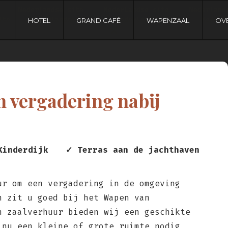
Nederlandse site
Nederlandse site
Nederland
ite
Nederlandse site
Nederlandse site
Nederl
HOTEL
GRAND CAFÉ
WAPENZAAL
OV
n vergadering nabij
Kinderdijk
✓ Terras aan de jachthaven
ur om een vergadering in de omgeving
n zit u goed bij het Wapen van
n zaalverhuur bieden wij een geschikte
 nu een kleine of grote ruimte nodig