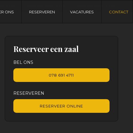
se site
Nederlandse site
Nederlandse site
andse site
Nederlandse site
Nederlandse site
ER ONS
RESERVEREN
VACATURES
CONTACT
Reserveer een zaal
BEL ONS
078 691 4711
RESERVEREN
RESERVEER ONLINE