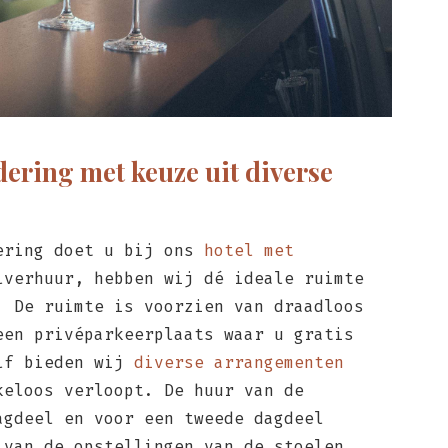
ering met keuze uit diverse
ering doet u bij ons
hotel met
lverhuur, hebben wij dé ideale ruimte
. De ruimte is voorzien van draadloos
een privéparkeerplaats waar u gratis
elf bieden wij
diverse arrangementen
keloos verloopt. De huur van de
agdeel en voor een tweede dagdeel
 van de opstellingen van de stoelen