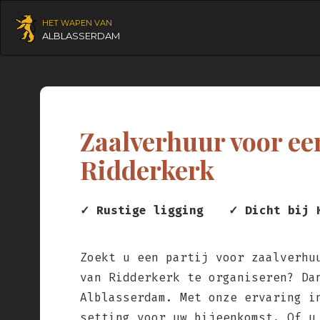
Je bezoekt onze Nederlandse site.
Nederlandse site
HET WAPEN VAN
Nederlandse site
Nederlandse site
Nederlandse s
ALBLASSERDAM
Zaalverhuur voor ee
Ridderkerk
✓ Rustige ligging
✓ Dicht bij 
Zoekt u een partij voor zaalverhu
van Ridderkerk te organiseren? Da
Alblasserdam. Met onze ervaring i
setting voor uw bijeenkomst. Of u