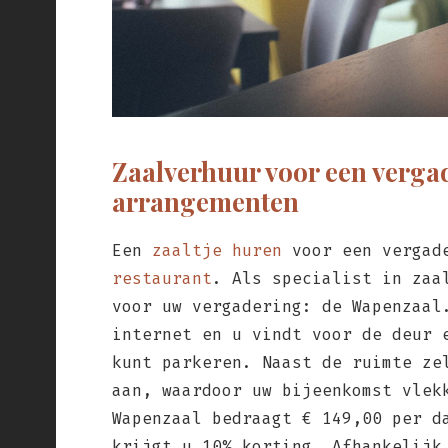
Zaalverhuur voor een vergad
arrangementen
Een
zaaltje huren
voor een vergad
restaurant
. Als specialist in zaa
voor uw vergadering: de Wapenzaal
internet en u vindt voor de deur 
kunt parkeren. Naast de ruimte z
aan, waardoor uw bijeenkomst vlek
Wapenzaal bedraagt € 149,00 per d
krijgt u 10% korting. Afhankelijk