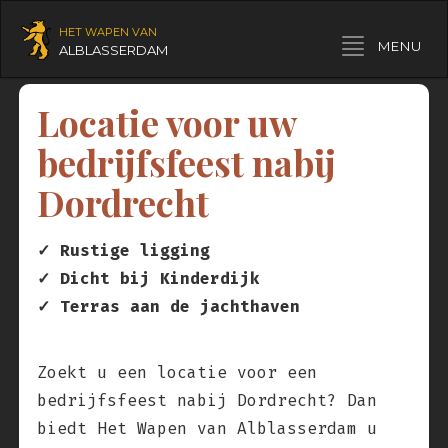
HET WAPEN VAN
Toggle navigation
MENU
ALBLASSERDAM
Locatie voor uw
bedrijfsfeest nabij
Dordrecht
✓ Rustige ligging
✓ Dicht bij Kinderdijk
✓ Terras aan de jachthaven
Zoekt u een locatie voor een
bedrijfsfeest nabij Dordrecht? Dan
biedt Het Wapen van Alblasserdam u