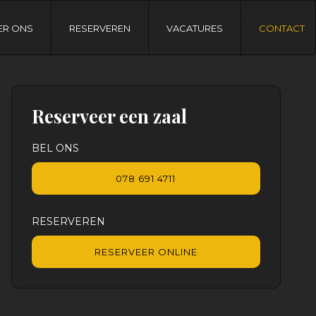
se site
Nederlandse site
Nederlandse site
andse site
Nederlandse site
Nederlandse site
ER ONS
RESERVEREN
VACATURES
CONTACT
Reserveer een zaal
BEL ONS
078 691 4711
RESERVEREN
RESERVEER ONLINE