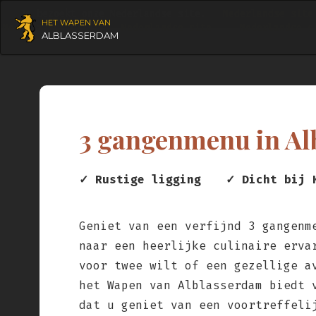
Je bezoekt onze Nederlandse site.
Nederlandse site
HET WAPEN VAN
Nederlandse site
Nederlandse site
Nederlandse s
ALBLASSERDAM
3 gangenmenu in Al
✓ Rustige ligging
✓ Dicht bij 
Geniet van een verfijnd 3 gangenm
naar een heerlijke culinaire erva
voor twee wilt of een gezellige a
het Wapen van Alblasserdam biedt 
dat u geniet van een voortreffeli