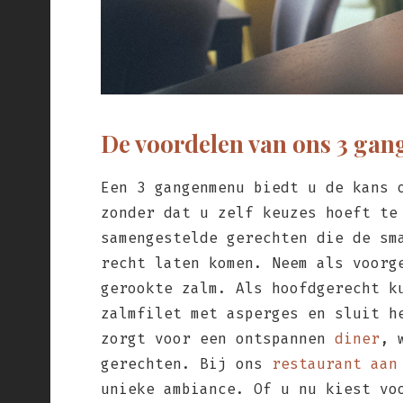
De voordelen van ons 3 ga
Een 3 gangenmenu biedt u de kans 
zonder dat u zelf keuzes hoeft te
samengestelde gerechten die de sm
recht laten komen. Neem als voorg
gerookte zalm. Als hoofdgerecht k
zalmfilet met asperges en sluit h
zorgt voor een ontspannen
diner
, 
gerechten. Bij ons
restaurant aan
unieke ambiance. Of u nu kiest vo