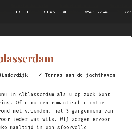
Nederlandse site
Nederlandse site
Nederland
ite
Nederlandse site
Nederlandse site
Nederl
HOTEL
GRAND CAFÉ
WAPENZAAL
OV
blasserdam
Kinderdijk
✓ Terras aan de jachthaven
enu in Alblasserdam als u op zoek bent
ring. Of u nu een romantisch etentje
vond met vrienden, het 3 gangenmenu van
voor ieder wat wils. Wij zorgen ervoor
jke maaltijd in een sfeervolle